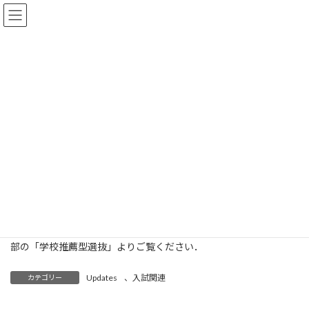
コ
ナ
ン
ビ
テ
ゲ
ン
ー
ツ
シ
HOME
Updates
学校推薦型選抜について
へ
ョ
ス
ン
学校推薦型選抜について
キ
に
ッ
移
プ
動
最
2025年3月29日
2025年4月6日
HiroKawanaka
終
更
学校推薦型選抜（女子枠）の概要をアップいたしました．電子情
新
日
報工学コースでは，学校推薦型選抜として女子枠を設けています．
時
この女子枠については三重大学で初の試みであり，共通テストを
:
課さない女子枠となります．なお，入試の詳細については本ペー
ジの「電子情報工学コースに入学するには？」もしくはページ下
部の「学校推薦型選抜」よりご覧ください．
Updates
、
入試関連
カテゴリー