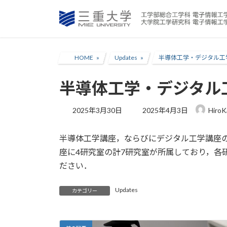
コ
ナ
ン
ビ
テ
ゲ
ン
ー
ツ
シ
HOME
Updates
半導体工学・デジタル工
へ
ョ
ス
ン
半導体工学・デジタル
キ
に
ッ
移
最
2025年3月30日
2025年4月3日
Hiro
プ
動
終
更
半導体工学講座，ならびにデジタル工学講座
新
日
座に4研究室の計7研究室が所属しており，各
時
ださい．
:
Updates
カテゴリー