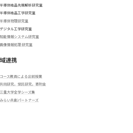
半導体結晶先端解析研究室
半導体結晶工学研究室
半導体物理研究室
デジタル工学研究室
知能情報システム研究室
画像情報処理 研究室
域連携
コース教員による出前授業
共同研究，受託研究，寄附金
三重大学全学シーズ集
みらい共創パートナーズ