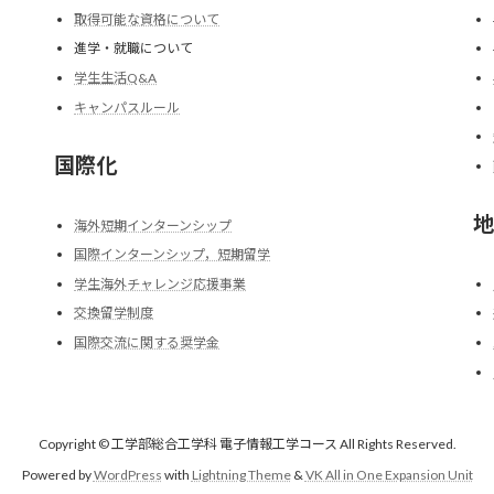
取得可能な資格について
進学・就職について
学生生活Q&A
キャンパスルール
国際化
地
海外短期インターンシップ
国際インターンシップ，短期留学
学生海外チャレンジ応援事業
交換留学制度
国際交流に関する奨学金
Copyright © 工学部総合工学科 電子情報工学コース All Rights Reserved.
Powered by
WordPress
with
Lightning Theme
&
VK All in One Expansion Unit