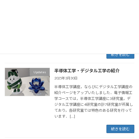
2025年4月1日
電子情報工学コースにて取得可能な資格の一覧
を更新しました． 本コースでは，高等学校教諭
一種免許状（工業）をはじめとして様々な資格
を取得することができます．取得には所定の教
科及び教職に関する科目の単位を修得すること
が必要と […]
続きを読む
半導体工学・デジタル工学の紹介
Updates
2025年3月30日
半導体工学講座，ならびにデジタル工学講座の
紹介ページをアップいたしました．電子情報工
学コースでは，半導体工学講座に3研究室，デ
ジタル工学講座に4研究室の計7研究室が所属し
ており，各研究室では特色のある研究を行って
います． […]
続きを読む