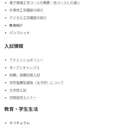
ジ
電子情報工学コースの概要・他コースとの違い
送
半導体工学講座の紹介
り
デジタル工学講座の紹介
教員紹介
パンフレット
入試情報
アドミッショポリシー
オープンキャンパス
前期，後期日程入試
学校推薦型選抜（女子枠）について
大学院入試
学問探究セミナー
教育・学生生活
カリキュラム