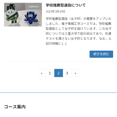
学校推薦型選抜について
Updates
2025年3月29日
学校推薦型選抜（女子枠）の概要をアップいた
しました．電子情報工学コースでは，学校推薦
型選抜として女子枠を設けています．この女子
枠については三重大学で初の試みであり，共通
テストを課さない女子枠となります．なお，入
試の詳細に […]
続きを読む
投
«
1
2
3
»
固
固
固
定
定
定
稿
ペ
ペ
ペ
ー
ー
ー
の
ジ
ジ
ジ
ペ
コース案内
ー